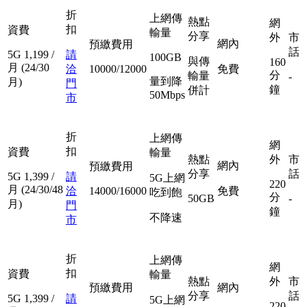
折
上網傳
熱點
網
扣
資費
輸量
分享
外
市
網內
預繳費用
話
5G
1,199
/
請
100GB
與傳
160
月
(24/30
洽
10000/12000
免費
分
輸量
-
量到降
月)
門
鐘
併計
50Mbps
市
折
上網傳
網
扣
資費
輸量
熱點
外
市
網內
預繳費用
分享
話
5G
1,399
/
請
5G上網
220
月
(24/30/48
洽
14000/16000
免費
吃到飽
分
50GB
-
月)
門
鐘
不降速
市
折
上網傳
網
扣
資費
輸量
熱點
外
市
預繳費用
網內
分享
話
5G
1,399
/
請
5G上網
220