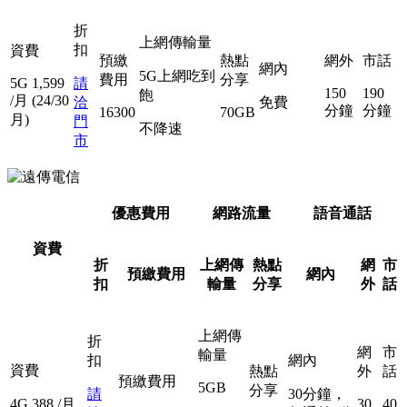
折
上網傳輸量
扣
資費
預繳
熱點
網外
市話
網內
5G上網吃到
費用
分享
5G
1,599
請
150
190
飽
/月
(24/30
洽
免費
分鐘
分鐘
16300
70GB
月)
門
不降速
市
優惠費用
網路流量
語音通話
資費
折
上網傳
熱點
網
市
預繳費用
網內
扣
輸量
分享
外
話
上網傳
折
網
市
輸量
扣
網內
資費
熱點
外
話
預繳費用
5GB
分享
請
30分鐘，
4G
388
/月
30
40