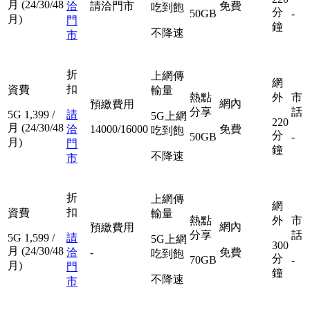
月
(24/30/48
洽
請洽門市
免費
吃到飽
分
50GB
-
月)
門
鐘
不降速
市
折
上網傳
網
扣
資費
輸量
熱點
外
市
網內
預繳費用
分享
話
5G
1,399
/
請
5G上網
220
月
(24/30/48
洽
14000/16000
免費
吃到飽
分
50GB
-
月)
門
鐘
不降速
市
折
上網傳
網
扣
資費
輸量
熱點
外
市
網內
預繳費用
分享
話
5G
1,599
/
請
5G上網
300
月
(24/30/48
洽
-
免費
吃到飽
分
70GB
-
月)
門
鐘
不降速
市