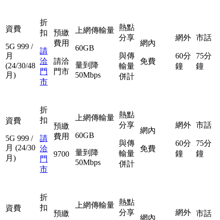
折
熱點
資費
上網傳輸量
扣
預繳
分享
網外
市話
費用
網內
5G
999
/
60GB
請
月
與傳
60分
75分
洽
請洽
免費
量到降
(24/30/48
輸量
鐘
鐘
門
門市
月)
50Mbps
併計
市
折
熱點
上網傳輸量
扣
資費
分享
網外
市話
預繳
網內
60GB
費用
5G
999
/
請
與傳
60分
75分
月
(24/30
洽
免費
量到降
輸量
鐘
鐘
9700
月)
門
50Mbps
併計
市
折
熱點
上網傳輸量
扣
資費
分享
網外
預繳
市話
網內