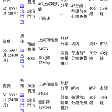
費用
4G上網吃到
分享
請
45分鐘，
40分
15分
4G
699
/
飽
洽
請洽
每通前10
月
(30月)
鐘
鐘
-
門
門市
分鐘免費
不降速
市
折
熱點
上網傳輸量
扣
資費
分享
網內
網外
市話
預繳
24GB
費用
5G
599
/
請
與傳
每通前5
30分
40分
月
(24/30
洽
量到降
輸量
分鐘免費
鐘
鐘
4600
月)
門
12Mbps
併計
市
折
熱點
上網傳輸量
扣
預繳
資費
分享
網內
網外
市話
費用
24GB
5G
599
/
請
與傳
每通前5
30分
40分
月
(24/30
洽
請洽
量到降
輸量
分鐘免費
鐘
鐘
月)
門
門市
12Mbps
併計
市