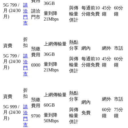
費用
36GB
5G
799
/
請
與傳
每通前10
45分
60分
月
(24/30
洽
請洽
量到降
輸量
分鐘免費
鐘
鐘
月)
門
門市
21Mbps
併計
市
折
熱點
上網傳輸量
扣
資費
分享
網內
網外
市話
預繳
36GB
費用
5G
799
/
請
與傳
每通前10
45分
60分
月
(24/30
洽
量到降
輸量
分鐘免費
鐘
鐘
6900
月)
門
21Mbps
併計
市
折
熱點
上網傳輸量
扣
資費
分享
網外
市話
預繳
網內
60GB
費用
5G
999
/
請
與傳
60分
75分
月
(24/30
洽
免費
量到降
輸量
鐘
鐘
9700
月)
門
50Mbps
併計
市