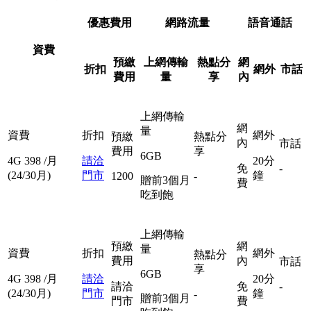
優惠費用
網路流量
語音通話
資費
預繳
上網傳輸
熱點分
網
折扣
網外
市話
費用
量
享
內
上網傳輸
網
量
資費
折扣
網外
預繳
熱點分
內
市話
費用
享
6GB
4G
398
/月
請洽
20分
免
-
(24/30月)
門市
鐘
1200
-
贈前3個月
費
吃到飽
上網傳輸
預繳
網
量
資費
折扣
網外
熱點分
費用
內
市話
享
6GB
4G
398
/月
請洽
20分
請洽
免
-
(24/30月)
門市
鐘
-
贈前3個月
門市
費