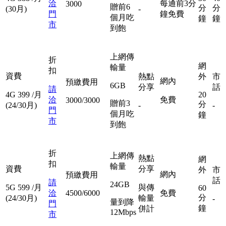
洽
每通前3分
3000
贈前6
分
分
(30月)
-
門
鐘免費
個月吃
鐘
鐘
市
到飽
上網傳
折
網
輸量
扣
資費
熱點
外
市
網內
預繳費用
6GB
分享
話
請
4G
399
/月
20
洽
免費
3000/3000
贈前3
分
(24/30月)
-
-
門
個月吃
鐘
市
到飽
折
上網傳
熱點
網
扣
輸量
資費
分享
外
市
網內
預繳費用
話
請
24GB
5G
599
/月
與傳
60
洽
4500/6000
免費
分
(24/30月)
輸量
-
量到降
門
鐘
併計
12Mbps
市