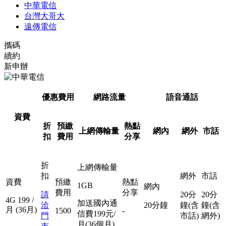
中華電信
台灣大哥大
遠傳電信
攜碼
續約
新申辦
優惠費用
網路流量
語音通話
資費
折
預繳
熱點
上網傳輸量
網內
網外
市話
扣
費用
分享
折
上網傳輸量
扣
網外
市話
資費
預繳
熱點
1GB
網內
費用
分享
請
20分
20分
4G
199
/
加送國內通
洽
20分鐘
鐘(含
鐘(含
月
(36月)
1500
-
信費199元/
門
市話)
網外)
月(36個月)