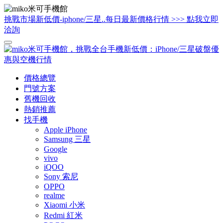
挑戰市場新低價-iphone/三星..每日最新價格行情 >>> 點我立即
洽詢
價格總覽
門號方案
舊機回收
熱銷推薦
找手機
Apple iPhone
Samsung 三星
Google
vivo
iQOO
Sony 索尼
OPPO
realme
Xiaomi 小米
Redmi 紅米