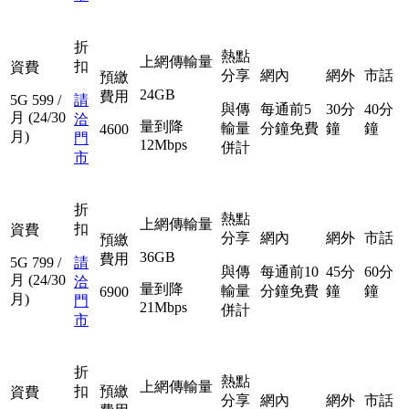
折
熱點
上網傳輸量
扣
資費
分享
網內
網外
市話
預繳
24GB
費用
5G
599
/
請
與傳
每通前5
30分
40分
月
(24/30
洽
量到降
輸量
分鐘免費
鐘
鐘
4600
月)
門
12Mbps
併計
市
折
熱點
上網傳輸量
扣
資費
分享
網內
網外
市話
預繳
36GB
費用
5G
799
/
請
與傳
每通前10
45分
60分
月
(24/30
洽
量到降
輸量
分鐘免費
鐘
鐘
6900
月)
門
21Mbps
併計
市
折
熱點
上網傳輸量
扣
預繳
資費
分享
網內
網外
市話