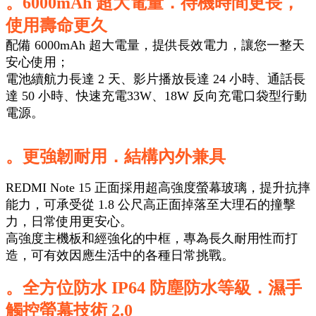
。6000mAh 超大電量
．
待機時間更長，
使用壽命更久
配備 6000mAh 超大電量，提供長效電力，讓您一整天
安心使用；
電池續航力長達 2 天、影片播放長達 24 小時、通話長
達 50 小時、快速充電33W、
18W 反向充電
口袋型行動
電源
。
。更強韌耐用
．
結構內外兼具
REDMI Note 15 正面採用超高強度螢幕玻璃，提升抗摔
能力，可承受從 1.8 公尺高正面掉落至大理石的撞擊
力，日常使用更安心。
高強度主機板和經強化的中框，專為長久耐用性而打
造，可有效因應生活中的各種日常挑戰。
。全方位防水 IP64 防塵防水等級
．
濕手
觸控螢幕技術 2.0