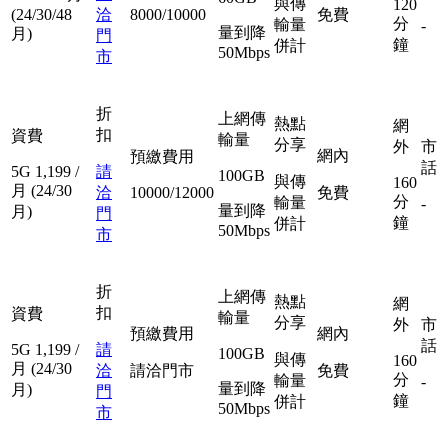
與傳
120
(24/30/48
洽
8000/10000
免費
分
輸量
-
量到降
月)
門
鐘
併計
50Mbps
市
折
上網傳
熱點
網
扣
資費
輸量
分享
外
市
網內
預繳費用
話
5G
1,199
/
請
100GB
與傳
160
月
(24/30
洽
10000/12000
免費
分
輸量
-
量到降
月)
門
鐘
併計
50Mbps
市
折
上網傳
熱點
網
扣
資費
輸量
分享
外
市
預繳費用
網內
話
5G
1,199
/
請
100GB
與傳
160
月
(24/30
洽
請洽門市
免費
分
輸量
-
量到降
月)
門
鐘
併計
50Mbps
市