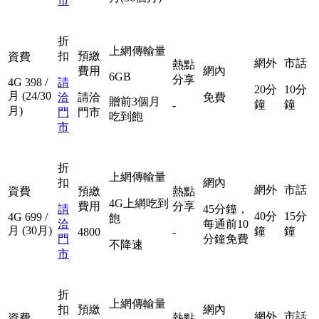
市
折
上網傳輸量
扣
預繳
資費
網外
市話
熱點
費用
網內
6GB
分享
4G
398
/
請
20分
10分
月
(24/30
洽
請洽
免費
贈前3個月
鐘
鐘
-
月)
門
門市
吃到飽
市
折
上網傳輸量
扣
網內
網外
市話
資費
預繳
熱點
4G上網吃到
費用
分享
請
45分鐘，
40分
15分
4G
699
/
飽
洽
每通前10
月
(30月)
鐘
鐘
4800
-
門
分鐘免費
不降速
市
折
上網傳輸量
扣
預繳
網內
網外
市話
資費
熱點