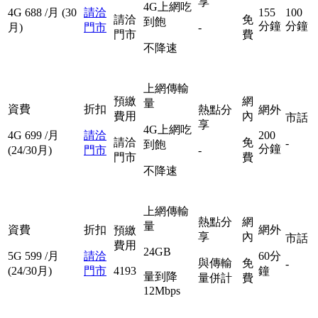
享
4G上網吃
4G
688
/月
(30
請洽
155
100
請洽
免
到飽
分鐘
分鐘
月)
門市
-
門市
費
不降速
上網傳輸
預繳
網
量
資費
折扣
熱點分
網外
費用
內
市話
享
4G上網吃
4G
699
/月
請洽
200
請洽
免
-
到飽
分鐘
(24/30月)
門市
-
門市
費
不降速
上網傳輸
熱點分
網
量
資費
折扣
網外
預繳
享
內
市話
費用
24GB
5G
599
/月
請洽
60分
與傳輸
免
-
(24/30月)
門市
4193
鐘
量到降
量併計
費
12Mbps