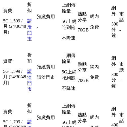
折
上網傳
網
扣
資費
輸量
熱點
外
市
網內
預繳費用
分享
話
5G
1,599
/
請
5G上網
300
月
(24/30/48
洽
-
免費
吃到飽
分
70GB
-
月)
門
鐘
不降速
市
折
上網傳
網
扣
資費
輸量
熱點
外
市
預繳費用
網內
分享
話
5G
1,599
/
請
5G上網
300
月
(24/30/48
洽
請洽門市
免費
吃到飽
分
70GB
-
月)
門
鐘
不降速
市
折
上網傳
網
扣
資費
輸量
熱點
外
市
網內
預繳費用
分享
話
5G
1,799
/
請
5G上網
400