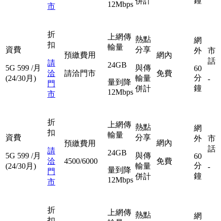
鐘
併計
12Mbps
市
折
上網傳
熱點
網
扣
輸量
資費
分享
外
市
預繳費用
網內
話
請
24GB
5G
599
/月
與傳
60
洽
請洽門市
免費
分
(24/30月)
輸量
-
量到降
門
鐘
併計
12Mbps
市
折
上網傳
熱點
網
扣
輸量
資費
分享
外
市
網內
預繳費用
話
請
24GB
5G
599
/月
與傳
60
洽
4500/6000
免費
分
(24/30月)
輸量
-
量到降
門
鐘
併計
12Mbps
市
折
上網傳
熱點
網
扣