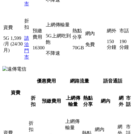
市
折
上網傳輸量
扣
資費
預繳
熱點
網外
市話
網內
5G上網吃到
費用
分享
5G
1,599
請
150
190
飽
/月
(24/30
洽
免費
分鐘
分鐘
16300
70GB
月)
門
不降速
市
優惠費用
網路流量
語音通話
資費
折
上網傳
熱點
網
市
預繳費用
網內
扣
輸量
分享
外
話
上網傳
折
網
市
輸量
扣
網內
資費
熱點
外
話