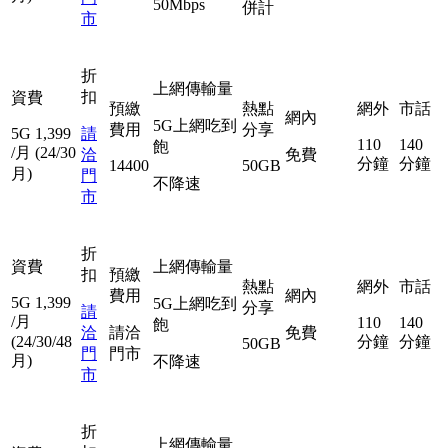
50Mbps
併計
市
折
上網傳輸量
扣
資費
預繳
熱點
網外
市話
網內
5G上網吃到
費用
分享
5G
1,399
請
110
140
飽
/月
(24/30
洽
免費
分鐘
分鐘
14400
50GB
月)
門
不降速
市
折
資費
上網傳輸量
扣
預繳
熱點
網外
市話
費用
網內
5G
1,399
5G上網吃到
分享
請
/月
110
140
飽
洽
請洽
免費
(24/30/48
分鐘
分鐘
50GB
門
門市
月)
不降速
市
折
上網傳輸量