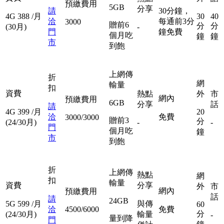
預繳費用
5GB
分享
請
30分鐘，
4G
388
/月
30
40
洽
每通前3分
3000
贈前6
分
分
(30月)
-
門
鐘免費
個月吃
鐘
鐘
市
到飽
上網傳
折
網
輸量
扣
資費
熱點
外
市
網內
預繳費用
6GB
分享
話
請
4G
399
/月
20
洽
免費
3000/3000
贈前3
分
(24/30月)
-
-
門
個月吃
鐘
市
到飽
折
上網傳
熱點
網
扣
輸量
資費
分享
外
市
網內
預繳費用
話
請
24GB
5G
599
/月
與傳
60
洽
4500/6000
免費
分
(24/30月)
輸量
-
量到降
門