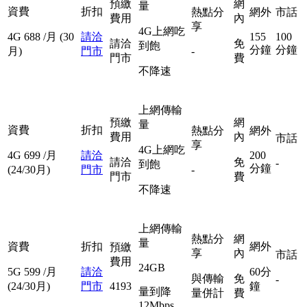
預繳
網
量
資費
折扣
熱點分
網外
市話
費用
內
享
4G上網吃
4G
688
/月
(30
請洽
155
100
請洽
免
到飽
分鐘
分鐘
月)
門市
-
門市
費
不降速
上網傳輸
預繳
網
量
資費
折扣
熱點分
網外
費用
內
市話
享
4G上網吃
4G
699
/月
請洽
200
請洽
免
-
到飽
分鐘
(24/30月)
門市
-
門市
費
不降速
上網傳輸
熱點分
網
量
資費
折扣
網外
預繳
享
內
市話
費用
24GB
5G
599
/月
請洽
60分
與傳輸
免
-
(24/30月)
門市
4193
鐘
量到降
量併計
費
12Mbps