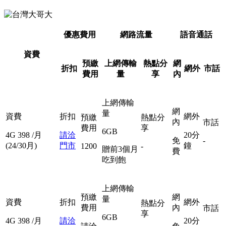
優惠費用
網路流量
語音通話
資費
預繳
上網傳輸
熱點分
網
折扣
網外
市話
費用
量
享
內
上網傳輸
網
量
資費
折扣
網外
預繳
熱點分
內
市話
費用
享
6GB
4G
398
/月
請洽
20分
免
-
(24/30月)
門市
鐘
1200
-
贈前3個月
費
吃到飽
上網傳輸
預繳
網
量
資費
折扣
網外
熱點分
費用
內
市話
享
6GB
4G
398
/月
請洽
20分