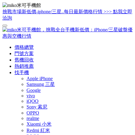
挑戰市場新低價-iphone/三星..每日最新價格行情 >>> 點我立即
洽詢
價格總覽
門號方案
舊機回收
熱銷推薦
找手機
Apple iPhone
Samsung 三星
Google
vivo
iQOO
Sony 索尼
OPPO
realme
Xiaomi 小米
Redmi 紅米