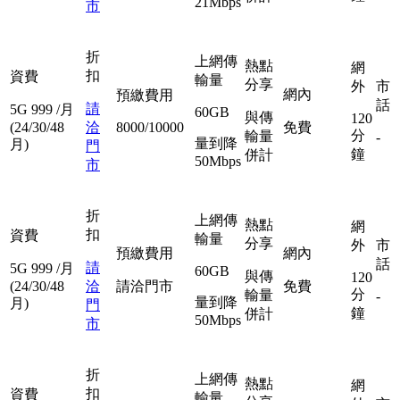
21Mbps
市
折
上網傳
熱點
網
扣
資費
輸量
分享
外
市
網內
預繳費用
話
請
5G
999
/月
60GB
與傳
120
(24/30/48
洽
8000/10000
免費
分
輸量
-
量到降
月)
門
鐘
併計
50Mbps
市
折
上網傳
熱點
網
扣
資費
輸量
分享
外
市
預繳費用
網內
話
請
5G
999
/月
60GB
與傳
120
(24/30/48
洽
請洽門市
免費
分
輸量
-
量到降
月)
門
鐘
併計
50Mbps
市
折
上網傳
熱點
網
扣
資費
輸量