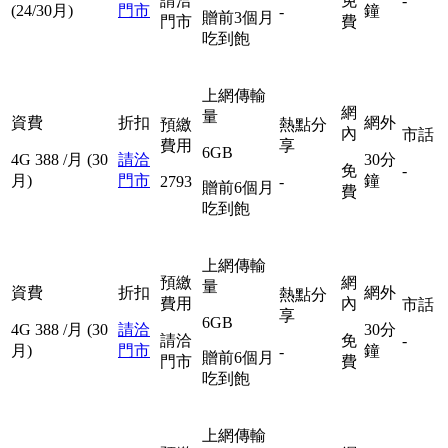
請洽
免
-
(24/30月)
門市
鐘
-
贈前3個月
門市
費
吃到飽
上網傳輸
網
量
資費
折扣
網外
預繳
熱點分
內
市話
費用
享
6GB
4G
388
/月
(30
請洽
30分
免
-
月)
門市
鐘
2793
-
贈前6個月
費
吃到飽
上網傳輸
預繳
網
量
資費
折扣
網外
熱點分
費用
內
市話
享
6GB
4G
388
/月
(30
請洽
30分
請洽
免
-
月)
門市
鐘
-
贈前6個月
門市
費
吃到飽
上網傳輸