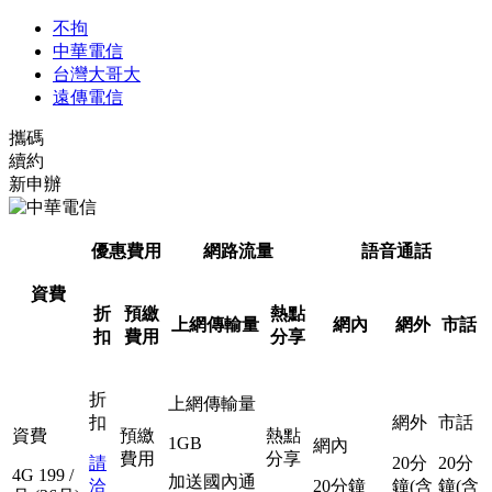
不拘
中華電信
台灣大哥大
遠傳電信
攜碼
續約
新申辦
優惠費用
網路流量
語音通話
資費
折
預繳
熱點
上網傳輸量
網內
網外
市話
扣
費用
分享
折
上網傳輸量
扣
網外
市話
資費
預繳
熱點
1GB
網內
費用
分享
請
20分
20分
4G
199
/
加送國內通
洽
20分鐘
鐘(含
鐘(含