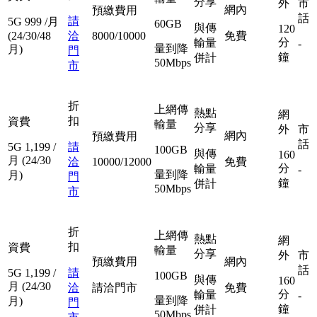
分享
外
市
網內
預繳費用
話
請
5G
999
/月
60GB
與傳
120
(24/30/48
洽
8000/10000
免費
分
輸量
-
量到降
月)
門
鐘
併計
50Mbps
市
折
上網傳
熱點
網
扣
資費
輸量
分享
外
市
網內
預繳費用
話
5G
1,199
/
請
100GB
與傳
160
月
(24/30
洽
10000/12000
免費
分
輸量
-
量到降
月)
門
鐘
併計
50Mbps
市
折
上網傳
熱點
網
扣
資費
輸量
分享
外
市
預繳費用
網內
話
5G
1,199
/
請
100GB
與傳
160
月
(24/30
洽
請洽門市
免費
分
輸量
-
量到降
月)
門
鐘
併計
50Mbps