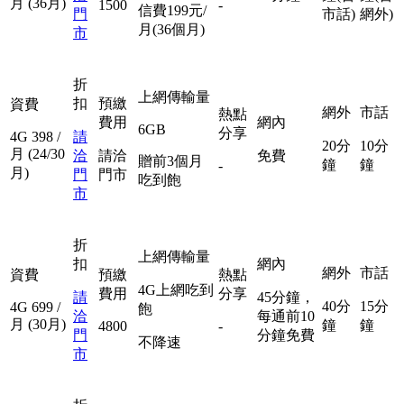
月
(36月)
1500
-
信費199元/
門
市話)
網外)
月(36個月)
市
折
上網傳輸量
扣
預繳
資費
網外
市話
熱點
費用
網內
6GB
分享
4G
398
/
請
20分
10分
月
(24/30
洽
請洽
免費
贈前3個月
鐘
鐘
-
月)
門
門市
吃到飽
市
折
上網傳輸量
扣
網內
網外
市話
資費
預繳
熱點
4G上網吃到
費用
分享
請
45分鐘，
40分
15分
4G
699
/
飽
洽
每通前10
月
(30月)
鐘
鐘
4800
-
門
分鐘免費
不降速
市