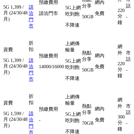
預繳費用
網內
分享
話
5G
1,399
/
請
5G上網
220
月
(24/30/48
洽
請洽門市
免費
吃到飽
分
50GB
-
月)
門
鐘
不降速
市
折
上網傳
網
扣
資費
輸量
熱點
外
市
網內
預繳費用
分享
話
5G
1,399
/
請
5G上網
220
月
(24/30/48
洽
14000/16000
免費
吃到飽
分
50GB
-
月)
門
鐘
不降速
市
折
上網傳
網
扣
資費
輸量
熱點
外
市
網內
預繳費用
分享
話
5G
1,599
/
請
5G上網
300
月
(24/30/48
洽
-
免費
吃到飽
分
70GB
-
月)
門
鐘
不降速
市