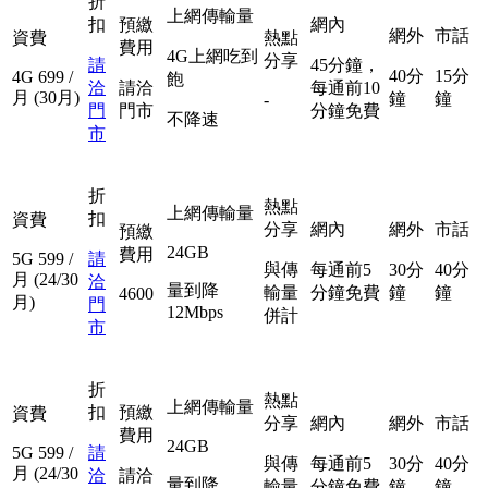
折
上網傳輸量
扣
預繳
網內
網外
市話
資費
熱點
費用
4G上網吃到
分享
請
45分鐘，
40分
15分
4G
699
/
飽
洽
請洽
每通前10
月
(30月)
鐘
鐘
-
門
門市
分鐘免費
不降速
市
折
熱點
上網傳輸量
扣
資費
分享
網內
網外
市話
預繳
24GB
費用
5G
599
/
請
與傳
每通前5
30分
40分
月
(24/30
洽
量到降
輸量
分鐘免費
鐘
鐘
4600
月)
門
12Mbps
併計
市
折
熱點
上網傳輸量
扣
預繳
資費
分享
網內
網外
市話
費用
24GB
5G
599
/
請
與傳
每通前5
30分
40分
月
(24/30
洽
請洽
量到降
輸量
分鐘免費
鐘
鐘