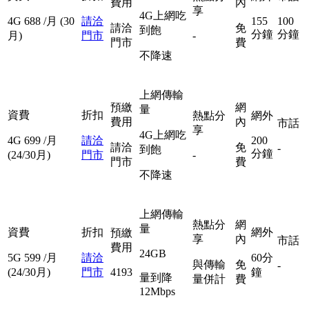
費用
內
享
4G上網吃
4G
688
/月
(30
請洽
155
100
請洽
免
到飽
分鐘
分鐘
月)
門市
-
門市
費
不降速
上網傳輸
預繳
網
量
資費
折扣
熱點分
網外
費用
內
市話
享
4G上網吃
4G
699
/月
請洽
200
請洽
免
-
到飽
分鐘
(24/30月)
門市
-
門市
費
不降速
上網傳輸
熱點分
網
量
資費
折扣
網外
預繳
享
內
市話
費用
24GB
5G
599
/月
請洽
60分
與傳輸
免
-
(24/30月)
門市
4193
鐘
量到降
量併計
費
12Mbps