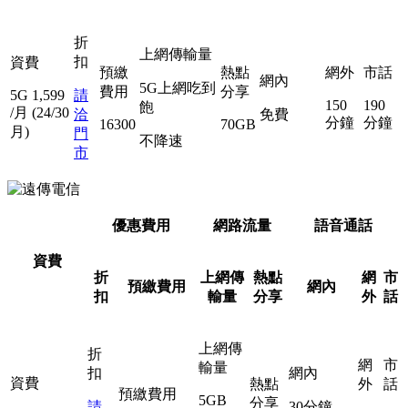
折
上網傳輸量
扣
資費
預繳
熱點
網外
市話
網內
5G上網吃到
費用
分享
5G
1,599
請
150
190
飽
/月
(24/30
洽
免費
分鐘
分鐘
16300
70GB
月)
門
不降速
市
優惠費用
網路流量
語音通話
資費
折
上網傳
熱點
網
市
預繳費用
網內
扣
輸量
分享
外
話
上網傳
折
網
市
輸量
扣
網內
資費
熱點
外
話
預繳費用
5GB
分享
請
30分鐘，