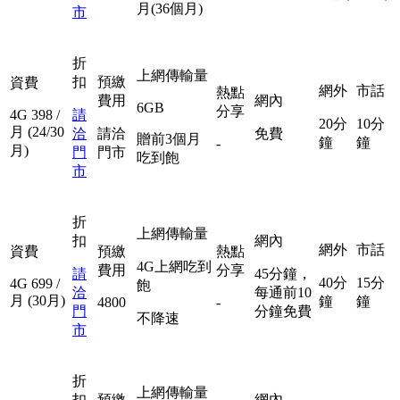
月(36個月)
市
折
上網傳輸量
扣
預繳
資費
網外
市話
熱點
費用
網內
6GB
分享
4G
398
/
請
20分
10分
月
(24/30
洽
請洽
免費
贈前3個月
鐘
鐘
-
月)
門
門市
吃到飽
市
折
上網傳輸量
扣
網內
網外
市話
資費
預繳
熱點
4G上網吃到
費用
分享
請
45分鐘，
40分
15分
4G
699
/
飽
洽
每通前10
月
(30月)
鐘
鐘
4800
-
門
分鐘免費
不降速
市
折
上網傳輸量
扣
預繳
網內