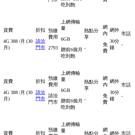
吃到飽
上網傳輸
網
量
資費
折扣
網外
預繳
熱點分
內
市話
費用
享
6GB
4G
388
/月
(30
請洽
30分
免
-
月)
門市
鐘
2793
-
贈前6個月
費
吃到飽
上網傳輸
預繳
網
量
資費
折扣
網外
熱點分
費用
內
市話
享
6GB
4G
388
/月
(30
請洽
30分
請洽
免
-
月)
門市
鐘
-
贈前6個月
門市
費
吃到飽
上網傳輸
預繳
網
量
資費
折扣
熱點分
網外
市話