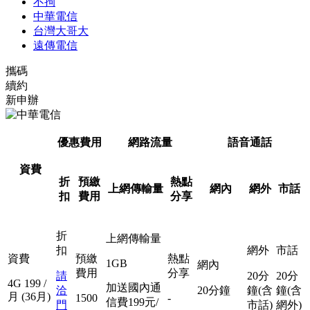
不拘
中華電信
台灣大哥大
遠傳電信
攜碼
續約
新申辦
優惠費用
網路流量
語音通話
資費
折
預繳
熱點
上網傳輸量
網內
網外
市話
扣
費用
分享
折
上網傳輸量
扣
網外
市話
資費
預繳
熱點
1GB
網內
費用
分享
請
20分
20分
4G
199
/
加送國內通
洽
20分鐘
鐘(含
鐘(含
月
(36月)
1500
-
信費199元/
門
市話)
網外)