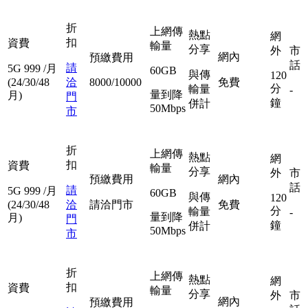
折
上網傳
熱點
網
扣
資費
輸量
分享
外
市
網內
預繳費用
話
請
5G
999
/月
60GB
與傳
120
(24/30/48
洽
8000/10000
免費
分
輸量
-
量到降
月)
門
鐘
併計
50Mbps
市
折
上網傳
熱點
網
扣
資費
輸量
分享
外
市
預繳費用
網內
話
請
5G
999
/月
60GB
與傳
120
(24/30/48
洽
請洽門市
免費
分
輸量
-
量到降
月)
門
鐘
併計
50Mbps
市
折
上網傳
熱點
網
扣
資費
輸量
分享
外
市
網內
預繳費用