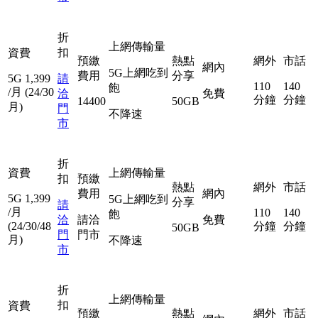
折
上網傳輸量
扣
資費
預繳
熱點
網外
市話
網內
5G上網吃到
費用
分享
5G
1,399
請
110
140
飽
/月
(24/30
洽
免費
分鐘
分鐘
14400
50GB
月)
門
不降速
市
折
資費
上網傳輸量
扣
預繳
熱點
網外
市話
費用
網內
5G
1,399
5G上網吃到
分享
請
/月
110
140
飽
洽
請洽
免費
(24/30/48
分鐘
分鐘
50GB
門
門市
月)
不降速
市
折
上網傳輸量
扣
資費
預繳
熱點
網外
市話