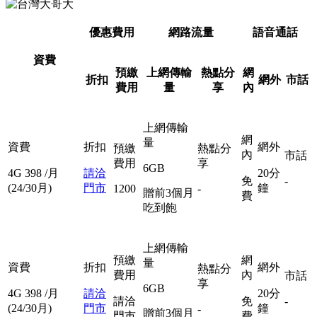
優惠費用
網路流量
語音通話
資費
預繳
上網傳輸
熱點分
網
折扣
網外
市話
費用
量
享
內
上網傳輸
網
量
資費
折扣
網外
預繳
熱點分
內
市話
費用
享
6GB
4G
398
/月
請洽
20分
免
-
(24/30月)
門市
鐘
1200
-
贈前3個月
費
吃到飽
上網傳輸
預繳
網
量
資費
折扣
網外
熱點分
費用
內
市話
享
6GB
4G
398
/月
請洽
20分
請洽
免
-
(24/30月)
門市
鐘
-
贈前3個月
門市
費