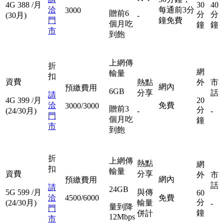
4G
388
/月
30
40
洽
每通前3分
3000
贈前6
分
分
(30月)
-
門
鐘免費
個月吃
鐘
鐘
市
到飽
上網傳
折
網
輸量
扣
資費
熱點
外
市
網內
預繳費用
6GB
分享
話
請
4G
399
/月
20
洽
免費
3000/3000
贈前3
分
(24/30月)
-
-
門
個月吃
鐘
市
到飽
折
上網傳
熱點
網
扣
輸量
資費
分享
外
市
網內
預繳費用
話
請
24GB
5G
599
/月
與傳
60
洽
4500/6000
免費
分
(24/30月)
輸量
-
量到降
門
鐘
併計
12Mbps
市