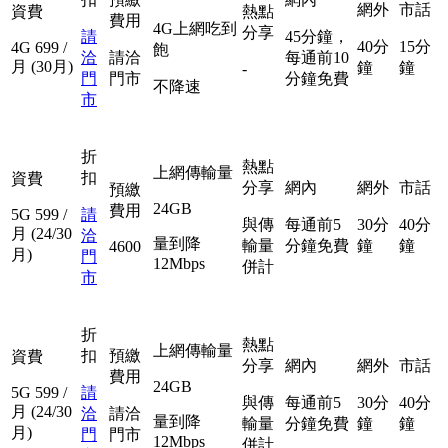
網外
市話
資費
熱點
費用
4G上網吃到
分享
請
45分鐘，
40分
15分
4G
699
/
飽
洽
請洽
每通前10
月
(30月)
鐘
鐘
-
門
門市
分鐘免費
不降速
市
折
熱點
上網傳輸量
扣
資費
分享
網內
網外
市話
預繳
24GB
費用
5G
599
/
請
與傳
每通前5
30分
40分
月
(24/30
洽
量到降
輸量
分鐘免費
鐘
鐘
4600
月)
門
12Mbps
併計
市
折
熱點
上網傳輸量
扣
預繳
資費
分享
網內
網外
市話
費用
24GB
5G
599
/
請
與傳
每通前5
30分
40分
月
(24/30
洽
請洽
量到降
輸量
分鐘免費
鐘
鐘
月)
門
門市
12Mbps
併計