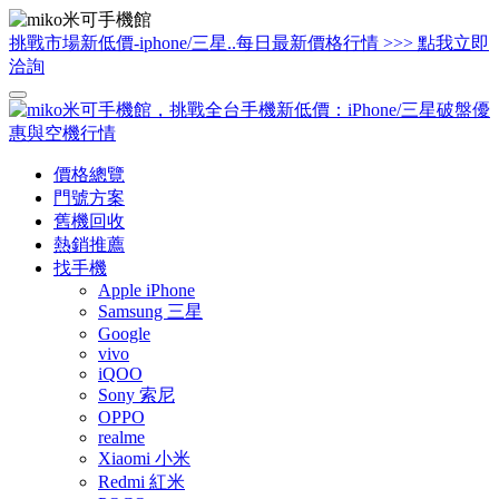
挑戰市場新低價-iphone/三星..每日最新價格行情 >>> 點我立即
洽詢
價格總覽
門號方案
舊機回收
熱銷推薦
找手機
Apple iPhone
Samsung 三星
Google
vivo
iQOO
Sony 索尼
OPPO
realme
Xiaomi 小米
Redmi 紅米