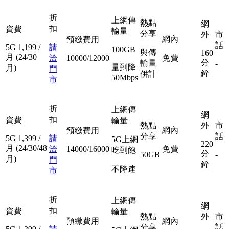
折
上網傳
熱點
網
扣
資費
輸量
分享
外
市
網內
預繳費用
話
5G
1,199
/
請
100GB
與傳
160
月
(24/30
洽
10000/12000
免費
分
輸量
-
量到降
月)
門
鐘
併計
50Mbps
市
折
上網傳
網
扣
資費
輸量
熱點
外
市
網內
預繳費用
分享
話
5G
1,399
/
請
5G上網
220
月
(24/30/48
洽
14000/16000
免費
吃到飽
分
50GB
-
月)
門
鐘
不降速
市
折
上網傳
網
扣
資費
輸量
熱點
外
市
預繳費用
網內
分享
話