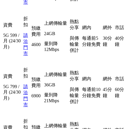
市
折
熱點
上網傳輸量
扣
資費
分享
網內
網外
市話
預繳
24GB
費用
5G
599
/
請
與傳
每通前5
30分
40分
月
(24/30
洽
量到降
輸量
分鐘免費
鐘
鐘
4600
月)
門
12Mbps
併計
市
折
熱點
上網傳輸量
扣
資費
分享
網內
網外
市話
預繳
36GB
費用
5G
799
/
請
與傳
每通前10
45分
60分
月
(24/30
洽
量到降
輸量
分鐘免費
鐘
鐘
6900
月)
門
21Mbps
併計
市
折
熱點
上網傳輸量
扣
預繳
資費