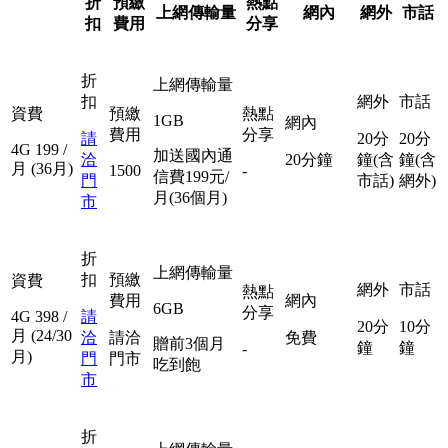
折
預繳
熱點
上網傳輸量
網內
網外
市話
扣
費用
分享
折
上網傳輸量
扣
網外
市話
資費
預繳
熱點
1GB
網內
費用
分享
請
20分
20分
4G
199
/
加送國內通
洽
20分鐘
鐘(含
鐘(含
月
(36月)
1500
-
信費199元/
門
市話)
網外)
月(36個月)
市
折
上網傳輸量
扣
預繳
資費
網外
市話
熱點
費用
網內
6GB
分享
4G
398
/
請
20分
10分
月
(24/30
洽
請洽
免費
贈前3個月
鐘
鐘
-
月)
門
門市
吃到飽
市
折