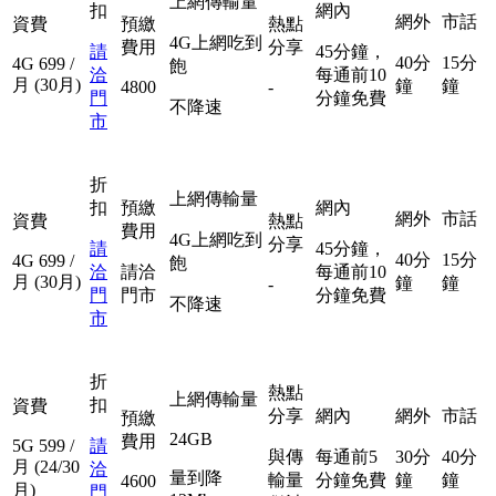
上網傳輸量
扣
網內
網外
市話
資費
預繳
熱點
4G上網吃到
費用
分享
請
45分鐘，
40分
15分
4G
699
/
飽
洽
每通前10
月
(30月)
鐘
鐘
4800
-
門
分鐘免費
不降速
市
折
上網傳輸量
扣
預繳
網內
網外
市話
資費
熱點
費用
4G上網吃到
分享
請
45分鐘，
40分
15分
4G
699
/
飽
洽
請洽
每通前10
月
(30月)
鐘
鐘
-
門
門市
分鐘免費
不降速
市
折
熱點
上網傳輸量
扣
資費
分享
網內
網外
市話
預繳
24GB
費用
5G
599
/
請
與傳
每通前5
30分
40分
月
(24/30
洽
量到降
輸量
分鐘免費
鐘
鐘
4600
月)
門