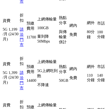
市
折
熱點
上網傳輸量
扣
資費
分享
網外
預繳
市話
網內
100GB
費用
5G
1,199
請
與傳
80分
100
/月
(24/30
洽
免費
量到降
分鐘
輸量
鐘
11700
月)
門
50Mbps
併計
市
折
上網傳輸量
扣
資費
預繳
熱點
網外
市話
網內
5G上網吃到
費用
分享
5G
1,399
請
110
140
飽
/月
(24/30
洽
免費
分鐘
分鐘
14400
50GB
月)
門
不降速
市
折
資費
上網傳輸量
扣
預繳