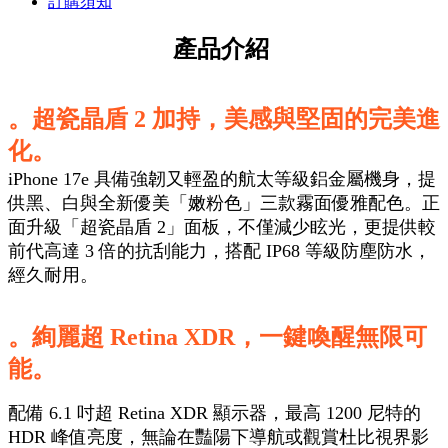
訂購須知
產品介紹
。超瓷晶盾 2 加持，美感與堅固的完美進
化。
iPhone 17e 具備強韌又輕盈的航太等級鋁金屬機身，提
供黑、白與全新優美「嫩粉色」三款霧面優雅配色。正
面升級「超瓷晶盾 2」面板，不僅減少眩光，更提供較
前代高達 3 倍的抗刮能力，搭配 IP68 等級防塵防水，
經久耐用。
。絢麗超 Retina XDR，一鍵喚醒無限可
能。
配備 6.1 吋超 Retina XDR 顯示器，最高 1200 尼特的
HDR 峰值亮度，無論在豔陽下導航或觀賞杜比視界影