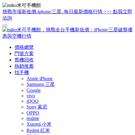
挑戰市場新低價-iphone/三星..每日最新價格行情 >>> 點我立即
洽詢
價格總覽
門號方案
舊機回收
熱銷推薦
找手機
Apple iPhone
Samsung 三星
Google
vivo
iQOO
Sony 索尼
OPPO
realme
Xiaomi 小米
Redmi 紅米