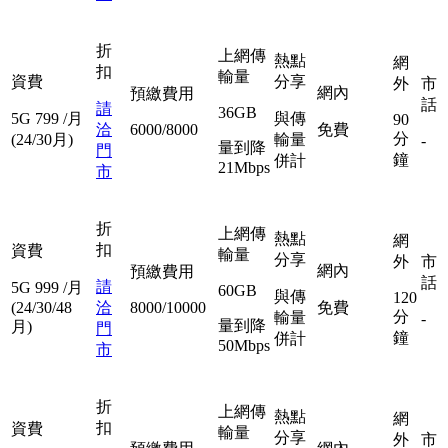
折
上網傳
熱點
網
扣
輸量
資費
分享
外
市
網內
預繳費用
話
請
36GB
5G
799
/月
與傳
90
洽
6000/8000
免費
分
(24/30月)
輸量
-
量到降
門
鐘
併計
21Mbps
市
折
上網傳
熱點
網
扣
資費
輸量
分享
外
市
網內
預繳費用
話
請
5G
999
/月
60GB
與傳
120
(24/30/48
洽
8000/10000
免費
分
輸量
-
量到降
月)
門
鐘
併計
50Mbps
市
折
上網傳
熱點
網
扣
資費
輸量
分享
外
市