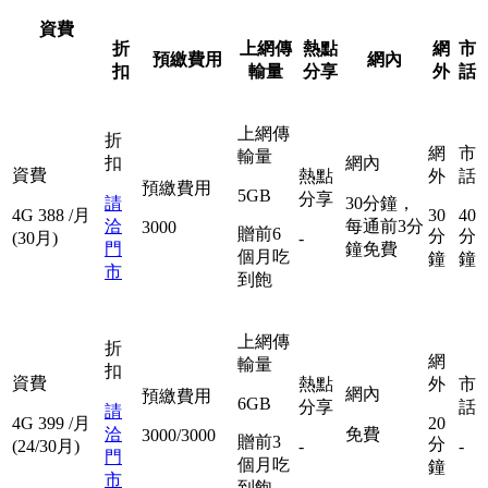
資費
折
上網傳
熱點
網
市
預繳費用
網內
扣
輸量
分享
外
話
上網傳
折
網
市
輸量
扣
網內
資費
熱點
外
話
預繳費用
5GB
分享
請
30分鐘，
4G
388
/月
30
40
洽
每通前3分
3000
贈前6
分
分
(30月)
-
門
鐘免費
個月吃
鐘
鐘
市
到飽
上網傳
折
網
輸量
扣
資費
熱點
外
市
網內
預繳費用
6GB
分享
話
請
4G
399
/月
20
洽
免費
3000/3000
贈前3
分
(24/30月)
-
-
門
個月吃
鐘
市
到飽