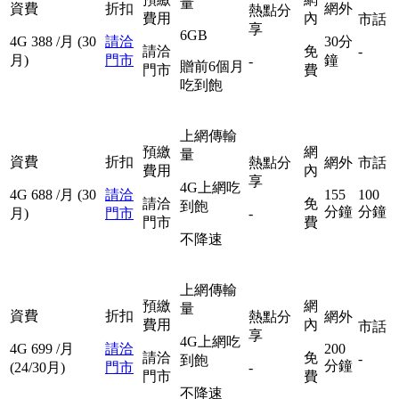
量
資費
折扣
網外
熱點分
費用
內
市話
享
6GB
4G
388
/月
(30
請洽
30分
請洽
免
-
月)
門市
鐘
-
贈前6個月
門市
費
吃到飽
上網傳輸
預繳
網
量
資費
折扣
熱點分
網外
市話
費用
內
享
4G上網吃
4G
688
/月
(30
請洽
155
100
請洽
免
到飽
分鐘
分鐘
月)
門市
-
門市
費
不降速
上網傳輸
預繳
網
量
資費
折扣
熱點分
網外
費用
內
市話
享
4G上網吃
4G
699
/月
請洽
200
請洽
免
-
到飽
分鐘
(24/30月)
門市
-
門市
費
不降速