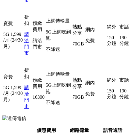
折
上網傳輸量
扣
預繳
資費
熱點
網外
市話
費用
網內
5G上網吃到
分享
5G
1,599
請
150
190
飽
/月
(24/30
洽
請洽
免費
分鐘
分鐘
70GB
月)
門
門市
不降速
市
折
上網傳輸量
扣
資費
預繳
熱點
網外
市話
網內
5G上網吃到
費用
分享
5G
1,599
請
150
190
飽
/月
(24/30
洽
免費
分鐘
分鐘
16300
70GB
月)
門
不降速
市
優惠費用
網路流量
語音通話