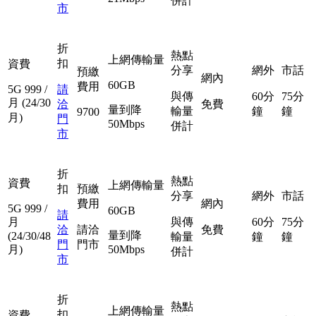
併計
市
折
熱點
上網傳輸量
扣
資費
分享
網外
市話
預繳
網內
60GB
費用
5G
999
/
請
與傳
60分
75分
月
(24/30
洽
免費
量到降
輸量
鐘
鐘
9700
月)
門
50Mbps
併計
市
折
熱點
資費
上網傳輸量
扣
預繳
分享
網外
市話
費用
網內
5G
999
/
60GB
請
月
與傳
60分
75分
洽
請洽
免費
量到降
(24/30/48
輸量
鐘
鐘
門
門市
月)
50Mbps
併計
市
折
熱點
上網傳輸量
扣
資費