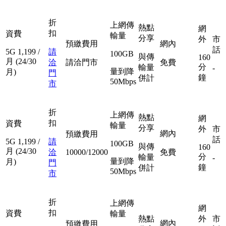
折
上網傳
熱點
網
扣
資費
輸量
分享
外
市
預繳費用
網內
話
5G
1,199
/
請
100GB
與傳
160
月
(24/30
洽
請洽門市
免費
分
輸量
-
量到降
月)
門
鐘
併計
50Mbps
市
折
上網傳
熱點
網
扣
資費
輸量
分享
外
市
網內
預繳費用
話
5G
1,199
/
請
100GB
與傳
160
月
(24/30
洽
10000/12000
免費
分
輸量
-
量到降
月)
門
鐘
併計
50Mbps
市
折
上網傳
網
扣
資費
輸量
熱點
外
市
網內
預繳費用