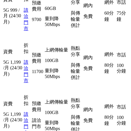
分享
網外
市話
預繳
網內
60GB
費用
5G
999
/
請
與傳
60分
75分
月
(24/30
洽
免費
量到降
輸量
鐘
鐘
9700
月)
門
50Mbps
併計
市
折
熱點
上網傳輸量
扣
資費
分享
網外
預繳
市話
網內
100GB
費用
5G
1,199
請
與傳
80分
100
/月
(24/30
洽
免費
量到降
分鐘
輸量
鐘
11700
月)
門
50Mbps
併計
市
折
熱點
上網傳輸量
扣
預繳
資費
分享
網外
市話
費用
網內
100GB
5G
1,199
請
與傳
80分
100
/月
(24/30
洽
請洽
免費
量到降
分鐘
輸量
鐘
月)
門
門市
50Mbps
併計