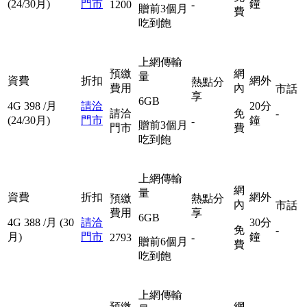
(24/30月)
門市
鐘
1200
-
贈前3個月
費
吃到飽
上網傳輸
預繳
網
量
資費
折扣
網外
熱點分
費用
內
市話
享
6GB
4G
398
/月
請洽
20分
請洽
免
-
(24/30月)
門市
鐘
-
贈前3個月
門市
費
吃到飽
上網傳輸
網
量
資費
折扣
網外
預繳
熱點分
內
市話
費用
享
6GB
4G
388
/月
(30
請洽
30分
免
-
月)
門市
鐘
2793
-
贈前6個月
費
吃到飽
上網傳輸
預繳
網