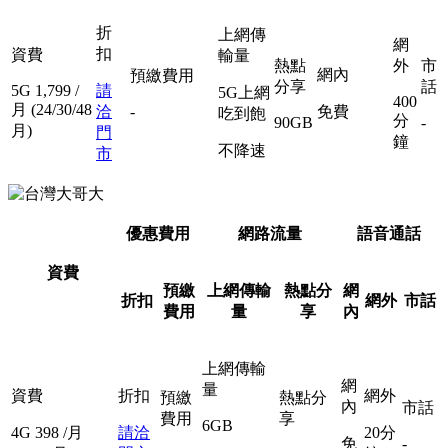
折
上網傳
網
扣
資費
輸量
熱點
外
市
網內
預繳費用
分享
話
5G
1,799
/
請
5G上網
400
月
(24/30/48
洽
-
免費
吃到飽
分
90GB
-
月)
門
鐘
不降速
市
優惠費用
網路流量
語音通話
資費
預繳
上網傳輸
熱點分
網
折扣
網外
市話
費用
量
享
內
上網傳輸
網
量
資費
折扣
網外
預繳
熱點分
內
市話
費用
享
6GB
4G
398
/月
請洽
20分
免
-