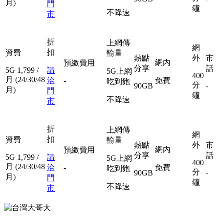
月)
門
鐘
不降速
市
折
上網傳
網
扣
資費
輸量
熱點
外
市
網內
預繳費用
分享
話
5G
1,799
/
請
5G上網
400
月
(24/30/48
洽
-
免費
吃到飽
分
90GB
-
月)
門
鐘
不降速
市
折
上網傳
網
扣
資費
輸量
熱點
外
市
網內
預繳費用
分享
話
5G
1,799
/
請
5G上網
400
月
(24/30/48
洽
-
免費
吃到飽
分
90GB
-
月)
門
鐘
不降速
市