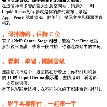
盡情表達自我、隨手繪畫和來場腦力激盪。
在這個神奇多變的強大創意空間裡，絢麗的 11 吋
Liquid Retina 顯⽰器就是你的夢幻
畫布，
拿起
Apple Pencil 就能塗鴉、做筆記、標示文件和揮灑更多
精彩。
。保持聯絡，保持 C 位
有了
12MP Center Stage 相機
，無論 FaceTime 通話、
參加視訊會議，或來一段自拍，你都是鏡頭中的主角。
。看劇，學習，闖關晉級
無論是飛行途中，還是窩在沙發上，你都能用絢麗
的
11 吋 Liquid Retina 顯示器
，盡情追劇、看電影，
一次看個過癮。
有了原彩顯示技術，在不同的光線下都能看得很舒服。
。聯手各種配件，一起露一手