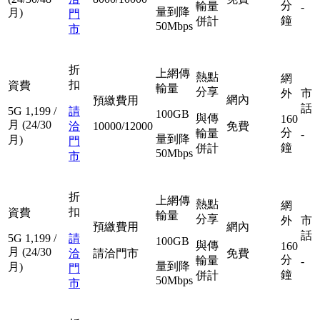
分
輸量
-
量到降
月)
門
鐘
併計
50Mbps
市
折
上網傳
熱點
網
扣
資費
輸量
分享
外
市
網內
預繳費用
話
5G
1,199
/
請
100GB
與傳
160
月
(24/30
洽
10000/12000
免費
分
輸量
-
量到降
月)
門
鐘
併計
50Mbps
市
折
上網傳
熱點
網
扣
資費
輸量
分享
外
市
預繳費用
網內
話
5G
1,199
/
請
100GB
與傳
160
月
(24/30
洽
請洽門市
免費
分
輸量
-
量到降
月)
門
鐘
併計
50Mbps
市