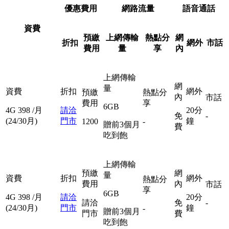
優惠費用
網路流量
語音通話
資費
預繳
上網傳輸
熱點分
網
折扣
網外
市話
費用
量
享
內
上網傳輸
網
量
資費
折扣
網外
預繳
熱點分
內
市話
費用
享
6GB
4G
398
/月
請洽
20分
免
-
(24/30月)
門市
鐘
1200
-
贈前3個月
費
吃到飽
上網傳輸
預繳
網
量
資費
折扣
網外
熱點分
費用
內
市話
享
6GB
4G
398
/月
請洽
20分
請洽
免
-
(24/30月)
門市
鐘
-
贈前3個月
門市
費
吃到飽