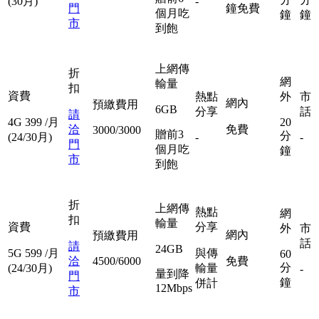
(30月)
-
門
鐘免費
個月吃
鐘
鐘
市
到飽
上網傳
折
網
輸量
扣
資費
熱點
外
市
網內
預繳費用
6GB
分享
話
請
4G
399
/月
20
洽
免費
3000/3000
贈前3
分
(24/30月)
-
-
門
個月吃
鐘
市
到飽
折
上網傳
熱點
網
扣
輸量
資費
分享
外
市
網內
預繳費用
話
請
24GB
5G
599
/月
與傳
60
洽
4500/6000
免費
分
(24/30月)
輸量
-
量到降
門
鐘
併計
12Mbps
市