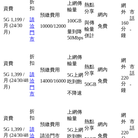
折
上網傳
熱點
網
扣
資費
輸量
分享
外
市
網內
預繳費用
話
5G
1,199
/
請
100GB
與傳
160
月
(24/30
洽
10000/12000
免費
分
輸量
-
量到降
月)
門
鐘
併計
50Mbps
市
折
上網傳
網
扣
資費
輸量
熱點
外
市
網內
預繳費用
分享
話
5G
1,399
/
請
5G上網
220
月
(24/30/48
洽
14000/16000
免費
吃到飽
分
50GB
-
月)
門
鐘
不降速
市
折
上網傳
網
扣
資費
輸量
熱點
外
市
預繳費用
網內
分享
話
5G
1,399
/
請
5G上網
220
月
(24/30/48
洽
請洽門市
免費
吃到飽