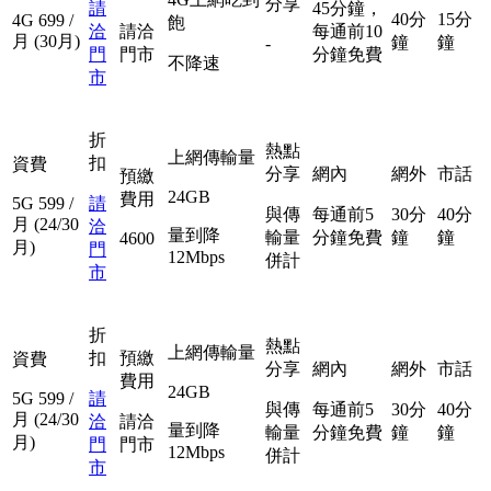
分享
請
45分鐘，
40分
15分
4G
699
/
飽
洽
請洽
每通前10
月
(30月)
鐘
鐘
-
門
門市
分鐘免費
不降速
市
折
熱點
上網傳輸量
扣
資費
分享
網內
網外
市話
預繳
24GB
費用
5G
599
/
請
與傳
每通前5
30分
40分
月
(24/30
洽
量到降
輸量
分鐘免費
鐘
鐘
4600
月)
門
12Mbps
併計
市
折
熱點
上網傳輸量
扣
預繳
資費
分享
網內
網外
市話
費用
24GB
5G
599
/
請
與傳
每通前5
30分
40分
月
(24/30
洽
請洽
量到降
輸量
分鐘免費
鐘
鐘
月)
門
門市
12Mbps
併計
市