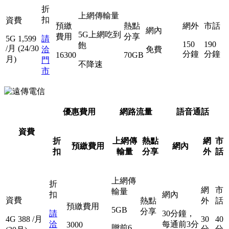
折
上網傳輸量
扣
資費
預繳
熱點
網外
市話
網內
5G上網吃到
費用
分享
5G
1,599
請
150
190
飽
/月
(24/30
洽
免費
分鐘
分鐘
16300
70GB
月)
門
不降速
市
優惠費用
網路流量
語音通話
資費
折
上網傳
熱點
網
市
預繳費用
網內
扣
輸量
分享
外
話
上網傳
折
網
市
輸量
扣
網內
資費
熱點
外
話
預繳費用
5GB
分享
請
30分鐘，
4G
388
/月
30
40
洽
每通前3分
3000
贈前6
分
分