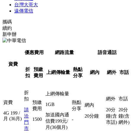
台灣大哥大
遠傳電信
攜碼
續約
新申辦
優惠費用
網路流量
語音通話
資費
折
預繳
熱點
上網傳輸量
網內
網外
市話
扣
費用
分享
折
上網傳輸量
扣
網外
市話
資費
預繳
熱點
1GB
網內
費用
分享
請
20分
20分
4G
199
/
加送國內通
洽
20分鐘
鐘(含
鐘(含
月
(36月)
1500
-
信費199元/
門
市話)
網外)
月(36個月)
市