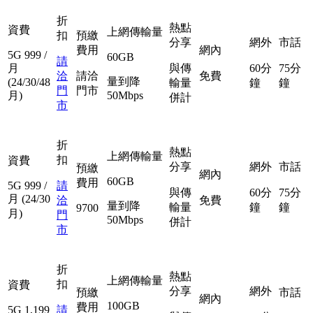
折
熱點
資費
上網傳輸量
扣
預繳
分享
網外
市話
費用
網內
5G
999
/
60GB
請
月
與傳
60分
75分
洽
請洽
免費
量到降
(24/30/48
輸量
鐘
鐘
門
門市
月)
50Mbps
併計
市
折
熱點
上網傳輸量
扣
資費
分享
網外
市話
預繳
網內
60GB
費用
5G
999
/
請
與傳
60分
75分
月
(24/30
洽
免費
量到降
輸量
鐘
鐘
9700
月)
門
50Mbps
併計
市
折
熱點
上網傳輸量
扣
資費
分享
網外
預繳
市話
網內
100GB
費用
5G
1,199
請