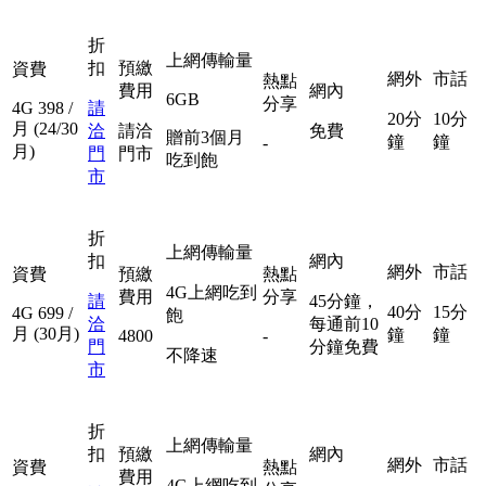
折
上網傳輸量
扣
預繳
資費
網外
市話
熱點
費用
網內
6GB
分享
4G
398
/
請
20分
10分
月
(24/30
洽
請洽
免費
贈前3個月
鐘
鐘
-
月)
門
門市
吃到飽
市
折
上網傳輸量
扣
網內
網外
市話
資費
預繳
熱點
4G上網吃到
費用
分享
請
45分鐘，
40分
15分
4G
699
/
飽
洽
每通前10
月
(30月)
鐘
鐘
4800
-
門
分鐘免費
不降速
市
折
上網傳輸量
扣
預繳
網內
網外
市話
資費
熱點
費用
4G上網吃到