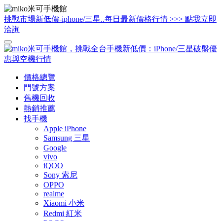
挑戰市場新低價-iphone/三星..每日最新價格行情 >>> 點我立即
洽詢
價格總覽
門號方案
舊機回收
熱銷推薦
找手機
Apple iPhone
Samsung 三星
Google
vivo
iQOO
Sony 索尼
OPPO
realme
Xiaomi 小米
Redmi 紅米